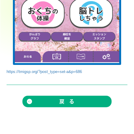
https://tmigsp.org/?post_type=set-a&p=686