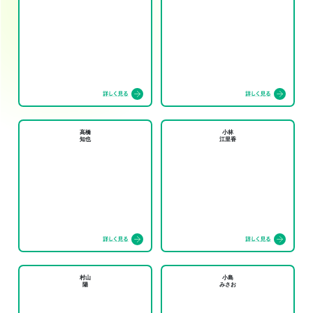
高橋
小林
知也
江里香
村山
小島
陽
みさお