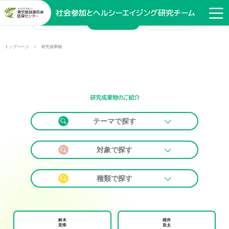
トップページ ＞ 研究成果物
テーマで探す
対象で探す
種類で探す
鈴木
桜井
宏幸
良太